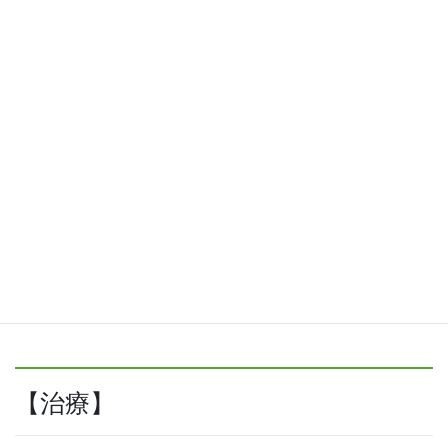
【検査】
問診と触診で、痛みの程度や場所を確認します。急性虫垂炎で
は、つま先立ちをした後、かかとを床に勢いをつけて落とす（か
かと落とし）と腹部に痛みが出るため、その痛みの有無も調べま
す。また血液検査で白血球の数やCRP値を見て炎症の度合いを把
握します。必要に応じて、エコー検査、CT検査によって他の病気
がないかを調べます。
【治療】