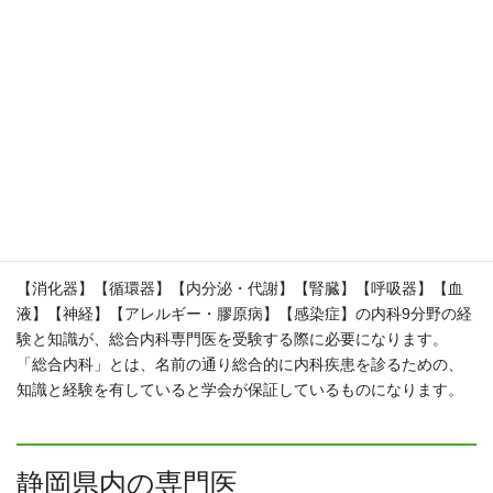
告、ペーパーテストが必要なのが一般的です。
専門的に治療にあたっていたことを証明する資格の一つでもあ
り、自分の専門を証明する資格でもあるため、取得を目指す医師
が多いのが現状です。
総合内科専門医とは
【消化器】【循環器】【内分泌・代謝】【腎臓】【呼吸器】【血
液】【神経】【アレルギー・膠原病】【感染症】の内科9分野の経
験と知識が、総合内科専門医を受験する際に必要になります。
「総合内科」とは、名前の通り総合的に内科疾患を診るための、
知識と経験を有していると学会が保証しているものになります。
静岡県内の専門医