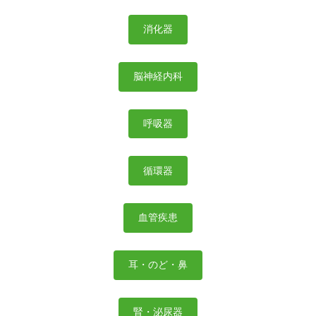
消化器
脳神経内科
呼吸器
循環器
血管疾患
耳・のど・鼻
腎・泌尿器