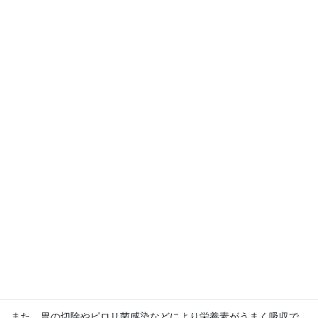
①体から出ていく赤血球の量が多い
消化管や尿路などからの出血、月経などが原因として考えられま
す。
健診で便潜血を指摘された方や、便が黒いと感じる方は、消化管
からの出血の可能性があるため検査が必要です。
女性は月経や妊娠・授乳により男性よりも鉄分が不足しがちで
す。過多月経の場合はさらに貧血のリスクが高くなります。月経
の量や周期、月経痛などに不安がある方は、原因を調べるために
一度婦人科へ受診することをおすすめします。
②赤血球を作る量が少ない
偏った食事やダイエットなどにより、赤血球をつくる材料となる
栄養素（鉄、葉酸、ビタミンB12など）が不足すると貧血につなが
ります。
また、胃の切除やピロリ菌感染などにより栄養素がうまく吸収で